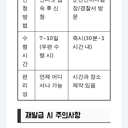
청
속 후 신
장/경찰서 방
방
청
문
법
수
7~10일
즉시(30분~1
령
(우편 수
시간 내)
시
령 시)
간
편
언제 어디
시간과 장소
리
서나 가능
제약 있음
성
재발급 시 주의사항